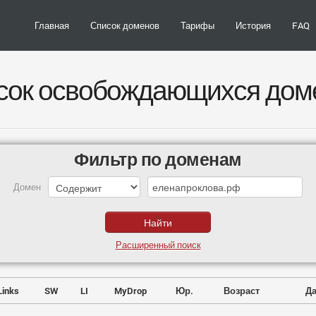
Главная
Список доменов
Тарифы
История
FAQ
сок освобождающихся дом
Фильтр по доменам
Домен
Расширенный поиск
Links
SW
LI
MyDrop
Юр.
Возраст
Да