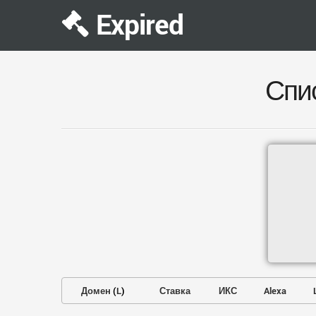
Expired
Спи
Домен
(
L
)
Ставка
ИКС
Alexa