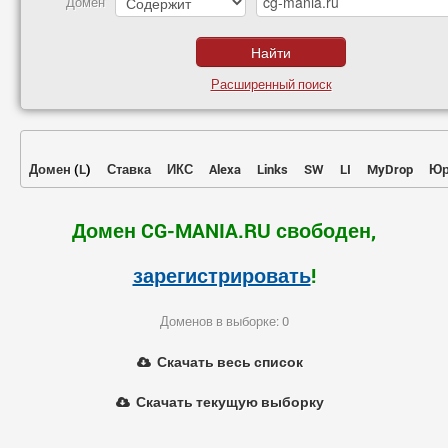
Домен
Расширенный поиск
Домен
(
L
)
Ставка
ИКС
Alexa
Links
SW
LI
MyDrop
Юр
Домен CG-MANIA.RU свободен,
зарегистрировать
!
Доменов в выборке: 0
Скачать весь список
Скачать текущую выборку