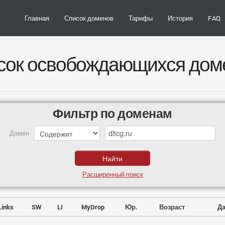
Главная
Список доменов
Тарифы
История
FAQ
сок освобождающихся дом
Фильтр по доменам
Домен
Расширенный поиск
Links
SW
LI
MyDrop
Юр.
Возраст
Да