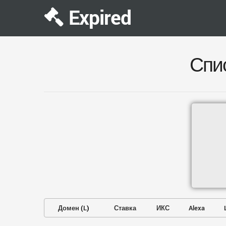
Expired
Спи
Домен
(
L
)
Ставка
ИКС
Alexa