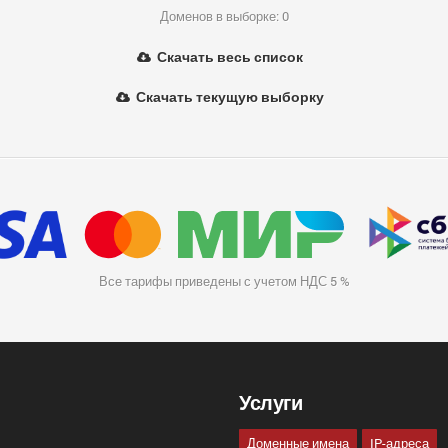
Доменов в выборке: 0
Скачать весь список
Скачать текущую выборку
Все тарифы приведены с учетом НДС 5 %
Услуги
Доменные имена
IP-адреса