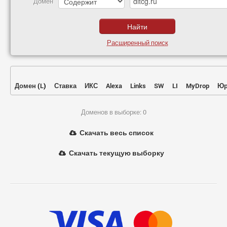
Домен
Расширенный поиск
Домен
(
L
)
Ставка
ИКС
Alexa
Links
SW
LI
MyDrop
Юр
Доменов в выборке: 0
Скачать весь список
Скачать текущую выборку