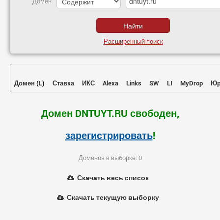
Домен
Расширенный поиск
Домен
(
L
)
Ставка
ИКС
Alexa
Links
SW
LI
MyDrop
Юр
Домен DNTUYT.RU свободен,
зарегистрировать
!
Доменов в выборке: 0
Скачать весь список
Скачать текущую выборку