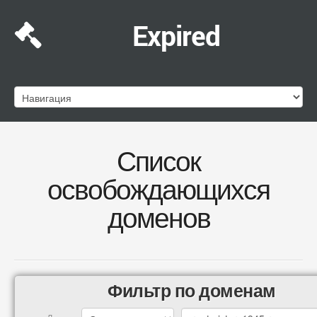
Expired
Список
освобождающихся
доменов
Фильтр по доменам