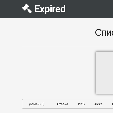
Expired
Спи
Домен
(
L
)
Ставка
ИКС
Alexa