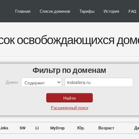
Главная
Список доменов
Тарифы
История
FAQ
сок освобождающихся дом
Фильтр по доменам
Домен
Расширенный поиск
Links
SW
LI
MyDrop
Юр.
Возраст
Да