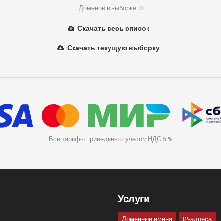
Доменов в выборке: 0
Скачать весь список
Скачать текущую выборку
Все тарифы приведены с учетом НДС 5 %
Услуги
Доменные имена
IP-адреса