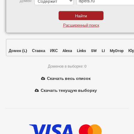
Домен
Расширенный поиск
Домен
(
L
)
Ставка
ИКС
Alexa
Links
SW
LI
MyDrop
Юр
Доменов в выборке: 0
Скачать весь список
Скачать текущую выборку