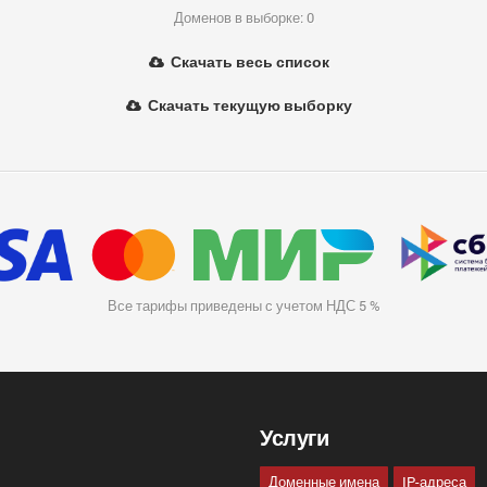
Доменов в выборке: 0
Скачать весь список
Скачать текущую выборку
Все тарифы приведены с учетом НДС 5 %
Услуги
Доменные имена
IP-адреса