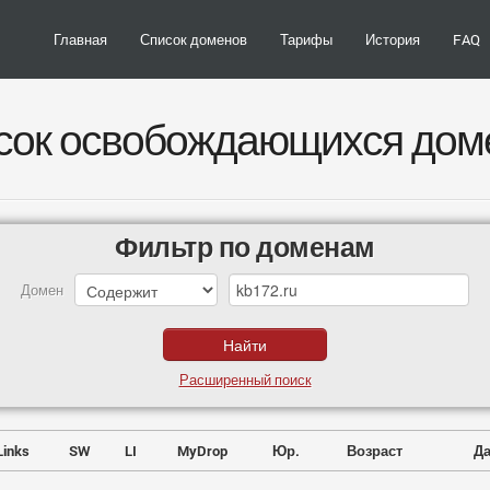
Главная
Список доменов
Тарифы
История
FAQ
сок освобождающихся дом
Фильтр по доменам
Домен
Расширенный поиск
Links
SW
LI
MyDrop
Юр.
Возраст
Да