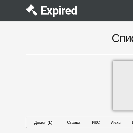
Expired
Спи
Домен
(
L
)
Ставка
ИКС
Alexa