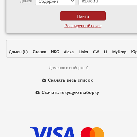
Домен
Расширенный поиск
Домен
(
L
)
Ставка
ИКС
Alexa
Links
SW
LI
MyDrop
Юр
Доменов в выборке: 0
Скачать весь список
Скачать текущую выборку