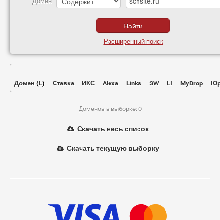
Домен
Расширенный поиск
Домен
(
L
)
Ставка
ИКС
Alexa
Links
SW
LI
MyDrop
Юр
Доменов в выборке: 0
Скачать весь список
Скачать текущую выборку