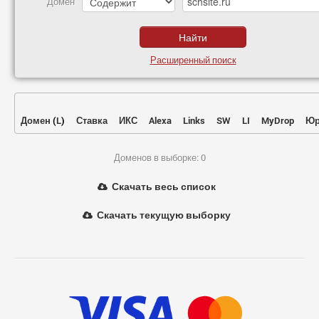
Домен
Расширенный поиск
Домен
(
L
)
Ставка
ИКС
Alexa
Links
SW
LI
MyDrop
Юр
Доменов в выборке: 0
Скачать весь список
Скачать текущую выборку