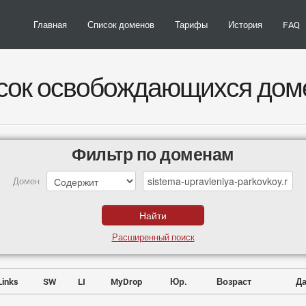
Главная
Список доменов
Тарифы
История
FAQ
сок освобождающихся дом
Фильтр по доменам
Домен
Расширенный поиск
Links
SW
LI
MyDrop
Юр.
Возраст
Да