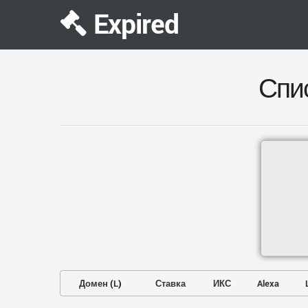
Expired
Спи
Домен
(
L
)
Ставка
ИКС
Alexa