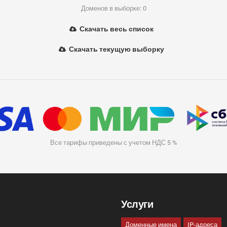
Доменов в выборке: 0
Скачать весь список
Скачать текущую выборку
Все тарифы приведены с учетом НДС 5 %
Услуги
Доменные имена
IP-адреса