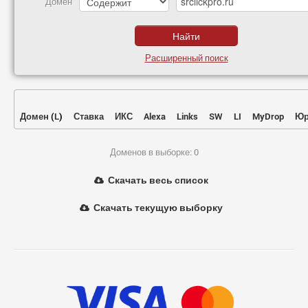
Домен
Расширенный поиск
Домен
(
L
)
Ставка
ИКС
Alexa
Links
SW
LI
MyDrop
Юр
Доменов в выборке: 0
Скачать весь список
Скачать текущую выборку