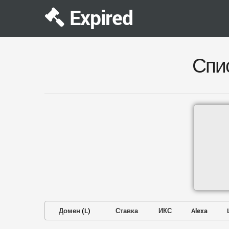
Expired
Спи
Домен
(
L
)
Ставка
ИКС
Alexa