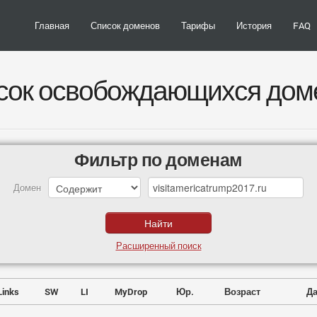
Главная
Список доменов
Тарифы
История
FAQ
сок освобождающихся дом
Фильтр по доменам
Домен
Расширенный поиск
Links
SW
LI
MyDrop
Юр.
Возраст
Да