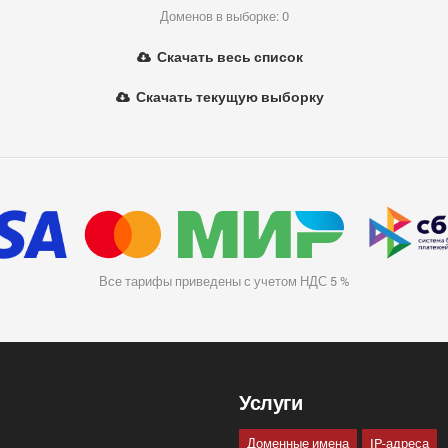
Доменов в выборке: 0
Скачать весь список
Скачать текущую выборку
Все тарифы приведены с учетом НДС 5 %
Услуги
Доменные имена
IP-адреса