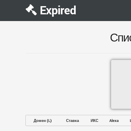
Expired
Спи
Домен
(
L
)
Ставка
ИКС
Alexa