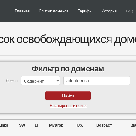
Главная
Список доменов
Тарифы
История
FAQ
сок освобождающихся дом
Фильтр по доменам
Домен
Расширенный поиск
Links
SW
LI
MyDrop
Юр.
Возраст
Да