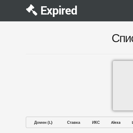
Expired
Спи
Домен
(
L
)
Ставка
ИКС
Alexa