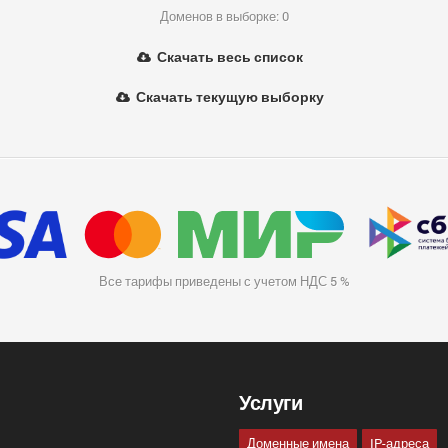
Доменов в выборке: 0
Скачать весь список
Скачать текущую выборку
Все тарифы приведены с учетом НДС 5 %
Услуги
Доменные имена
IP-адреса