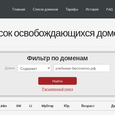
Главная
Список доменов
Тарифы
История
FAQ
сок освобождающихся дом
Фильтр по доменам
Домен
Расширенный поиск
Links
SW
LI
MyDrop
Юр.
Возраст
Да