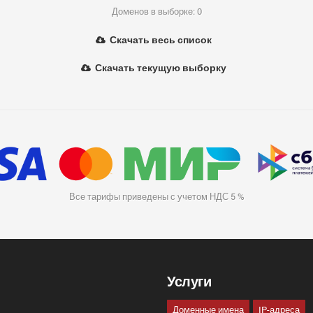
Доменов в выборке: 0
Скачать весь список
Скачать текущую выборку
Все тарифы приведены с учетом НДС 5 %
Услуги
Доменные имена
IP-адреса