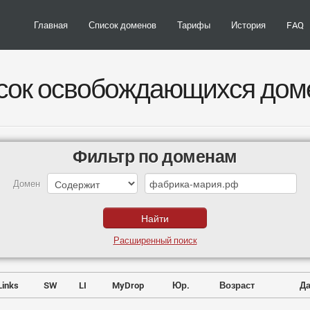
Главная
Список доменов
Тарифы
История
FAQ
сок освобождающихся дом
Фильтр по доменам
Домен
Расширенный поиск
Links
SW
LI
MyDrop
Юр.
Возраст
Да