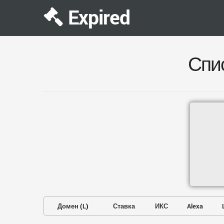
Expired
Спи
Домен
(
L
)
Ставка
ИКС
Alexa