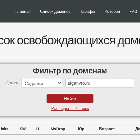
Главная
Список доменов
Тарифы
История
FAQ
сок освобождающихся дом
Фильтр по доменам
Домен
Расширенный поиск
Links
SW
LI
MyDrop
Юр.
Возраст
Да