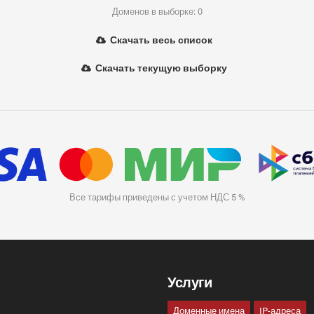
Доменов в выборке: 0
Скачать весь список
Скачать текущую выборку
Все тарифы приведены с учетом НДС 5 %
Услуги
Доменные имена
IP-адреса