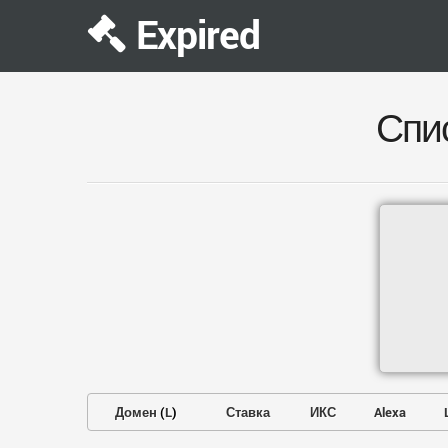
Expired
Спи
Домен
(
L
)
Ставка
ИКС
Alexa