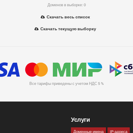
Доменов в выборке: 0
Скачать весь список
Скачать текущую выборку
Все тарифы приведены с учетом НДС 5 %
Услуги
Доменные имена
IP-адреса