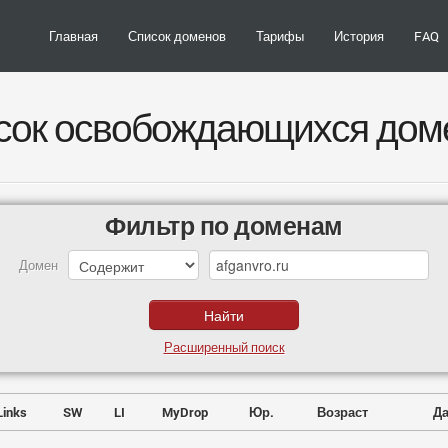
Главная
Список доменов
Тарифы
История
FAQ
сок освобождающихся дом
Фильтр по доменам
Домен
Расширенный поиск
Links
SW
LI
MyDrop
Юр.
Возраст
Да