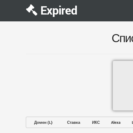
Expired
Спи
Домен
(
L
)
Ставка
ИКС
Alexa