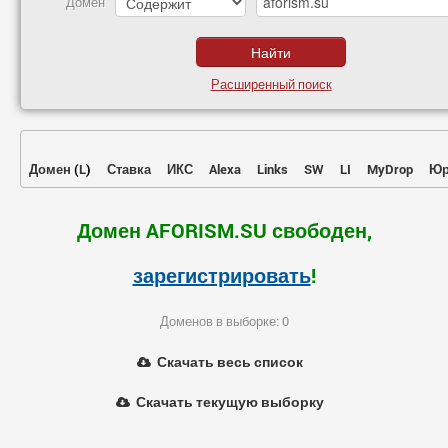
Домен
Расширенный поиск
Домен
(
L
)
Ставка
ИКС
Alexa
Links
SW
LI
MyDrop
Юр
Домен AFORISM.SU свободен,
зарегистрировать
!
Доменов в выборке: 0
Скачать весь список
Скачать текущую выборку