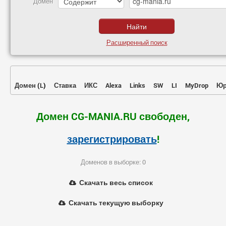
Домен
Расширенный поиск
Домен
(
L
)
Ставка
ИКС
Alexa
Links
SW
LI
MyDrop
Юр
Домен CG-MANIA.RU свободен,
зарегистрировать
!
Доменов в выборке: 0
Скачать весь список
Скачать текущую выборку