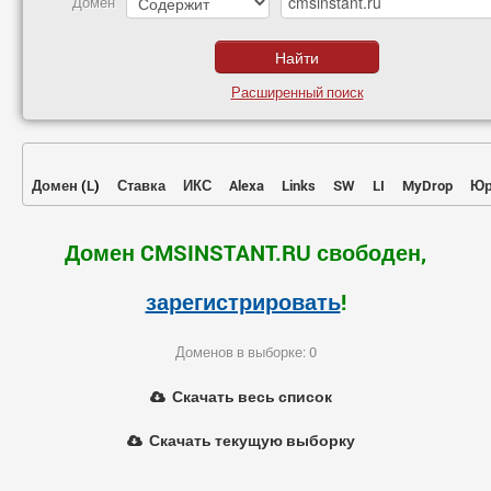
Домен
Расширенный поиск
Домен
(
L
)
Ставка
ИКС
Alexa
Links
SW
LI
MyDrop
Юр
Домен CMSINSTANT.RU свободен,
зарегистрировать
!
Доменов в выборке: 0
Скачать весь список
Скачать текущую выборку