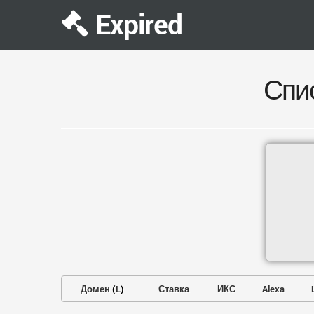
Expired
Спи
Домен
(
L
)
Ставка
ИКС
Alexa