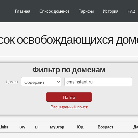
Главная
Список доменов
Тарифы
История
FAQ
сок освобождающихся дом
Фильтр по доменам
Домен
Расширенный поиск
Links
SW
LI
MyDrop
Юр.
Возраст
Да