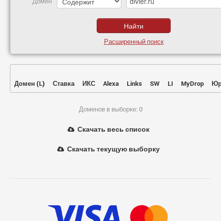
Домен
Расширенный поиск
Домен
(
L
)
Ставка
ИКС
Alexa
Links
SW
LI
MyDrop
Юр
Доменов в выборке: 0
Скачать весь список
Скачать текущую выборку