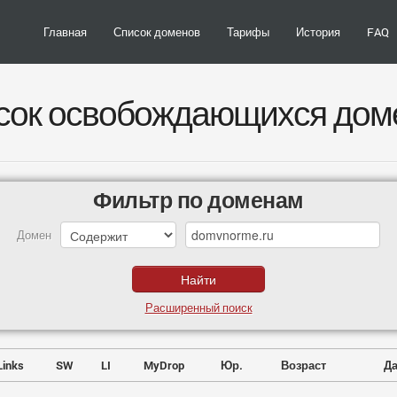
Главная
Список доменов
Тарифы
История
FAQ
сок освобождающихся дом
Фильтр по доменам
Домен
Расширенный поиск
Links
SW
LI
MyDrop
Юр.
Возраст
Да