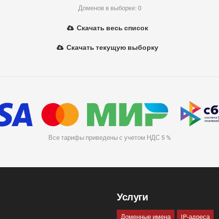
Доменов в выборке: 0
Скачать весь список
Скачать текущую выборку
Все тарифы приведены с учетом НДС 5 %
Услуги
Доменные имена
IP-адреса