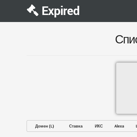
Expired
Спи
Домен
(
L
)
Ставка
ИКС
Alexa