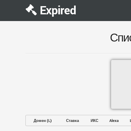
Expired
Спи
Домен
(
L
)
Ставка
ИКС
Alexa