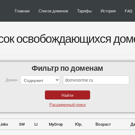
Главная
Список доменов
Тарифы
История
FAQ
сок освобождающихся дом
Фильтр по доменам
Домен
Расширенный поиск
Links
SW
LI
MyDrop
Юр.
Возраст
Да