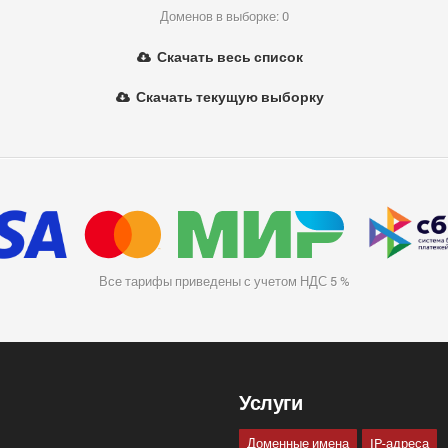
Доменов в выборке: 0
Скачать весь список
Скачать текущую выборку
Все тарифы приведены с учетом НДС 5 %
Услуги
Доменные имена
IP-адреса