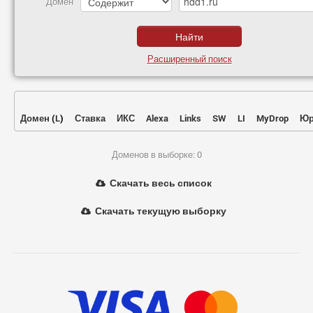
Домен
Расширенный поиск
Домен
(
L
)
Ставка
ИКС
Alexa
Links
SW
LI
MyDrop
Юр
Доменов в выборке: 0
Скачать весь список
Скачать текущую выборку