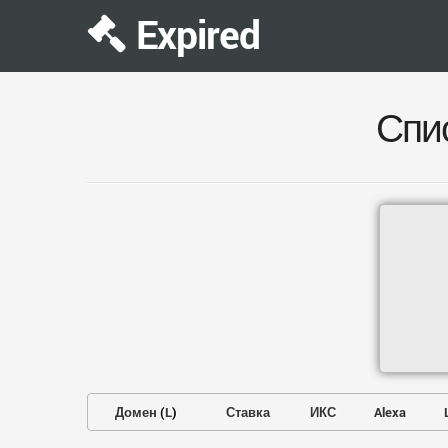
Expired
Спи
Домен
(
L
)
Ставка
ИКС
Alexa