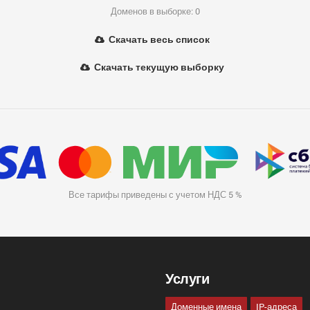
Доменов в выборке: 0
Скачать весь список
Скачать текущую выборку
Все тарифы приведены с учетом НДС 5 %
Услуги
Доменные имена
IP-адреса