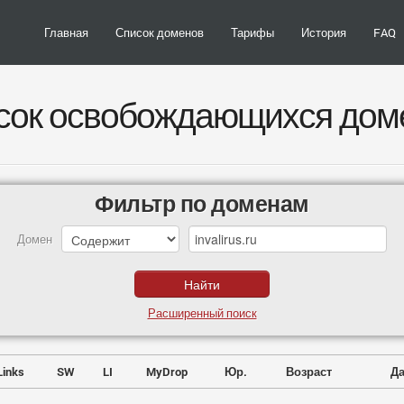
Главная
Список доменов
Тарифы
История
FAQ
сок освобождающихся дом
Фильтр по доменам
Домен
Расширенный поиск
Links
SW
LI
MyDrop
Юр.
Возраст
Да