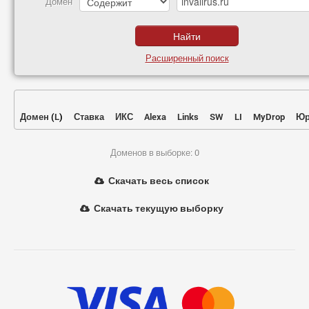
Домен
Расширенный поиск
Домен
(
L
)
Ставка
ИКС
Alexa
Links
SW
LI
MyDrop
Юр
Доменов в выборке: 0
Скачать весь список
Скачать текущую выборку