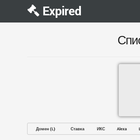
Expired
Спи
Домен
(
L
)
Ставка
ИКС
Alexa