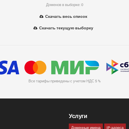
Доменов в выборке: 0
Скачать весь список
Скачать текущую выборку
Все тарифы приведены с учетом НДС 5 %
Услуги
Доменные имена
IP-адреса