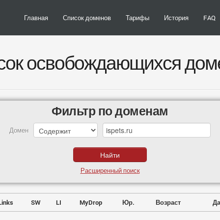
Главная
Список доменов
Тарифы
История
FAQ
сок освобождающихся дом
Фильтр по доменам
Домен
Расширенный поиск
Links
SW
LI
MyDrop
Юр.
Возраст
Да