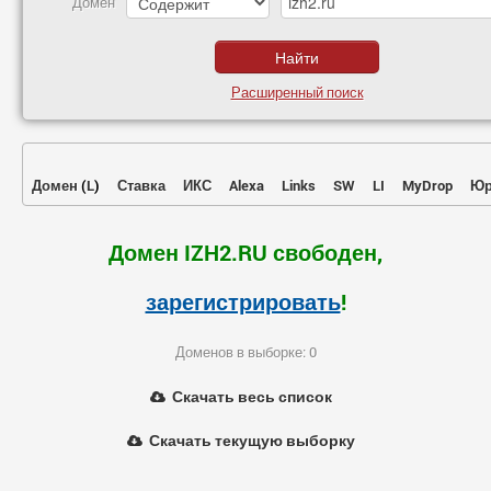
Домен
Расширенный поиск
Домен
(
L
)
Ставка
ИКС
Alexa
Links
SW
LI
MyDrop
Юр
Домен IZH2.RU свободен,
зарегистрировать
!
Доменов в выборке: 0
Скачать весь список
Скачать текущую выборку