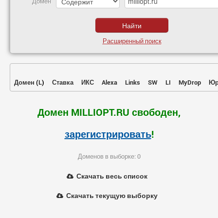
Домен
Расширенный поиск
Домен
(
L
)
Ставка
ИКС
Alexa
Links
SW
LI
MyDrop
Юр
Домен MILLIOPT.RU свободен,
зарегистрировать
!
Доменов в выборке: 0
Скачать весь список
Скачать текущую выборку