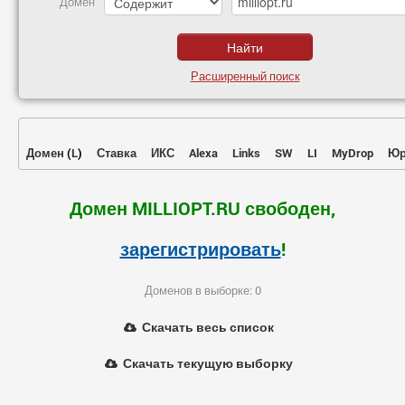
Домен
Расширенный поиск
Домен
(
L
)
Ставка
ИКС
Alexa
Links
SW
LI
MyDrop
Юр
Домен MILLIOPT.RU свободен,
зарегистрировать
!
Доменов в выборке: 0
Скачать весь список
Скачать текущую выборку