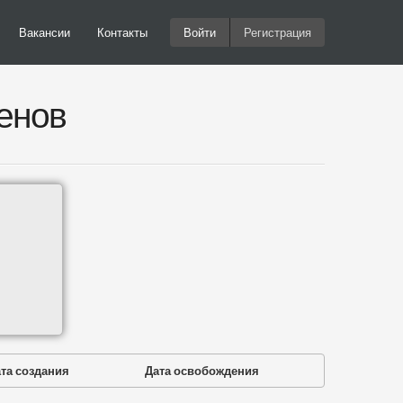
Вакансии
Контакты
Войти
Регистрация
енов
та создания
Дата освобождения