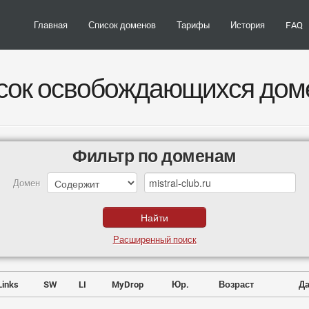
Главная
Список доменов
Тарифы
История
FAQ
сок освобождающихся дом
Фильтр по доменам
Домен
Расширенный поиск
Links
SW
LI
MyDrop
Юр.
Возраст
Да