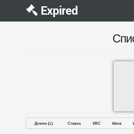
Expired
Спи
Домен
(
L
)
Ставка
ИКС
Alexa