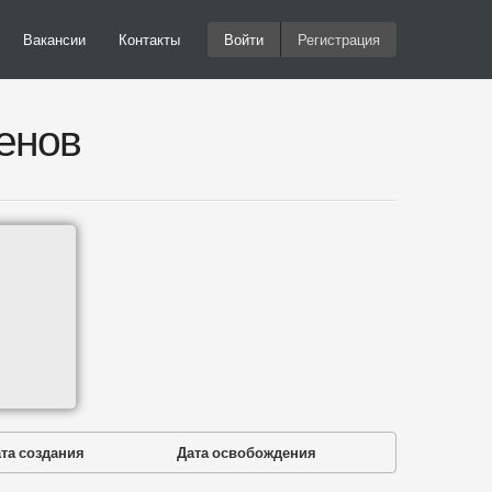
Вакансии
Контакты
Войти
Регистрация
енов
та создания
Дата освобождения