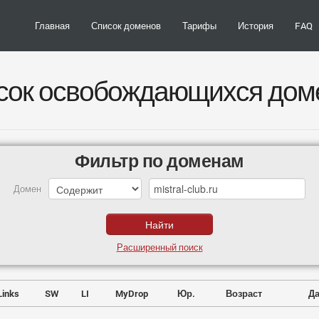
Главная
Список доменов
Тарифы
История
FAQ
сок освобождающихся дом
Фильтр по доменам
Домен
Расширенный поиск
Links
SW
LI
MyDrop
Юр.
Возраст
Да