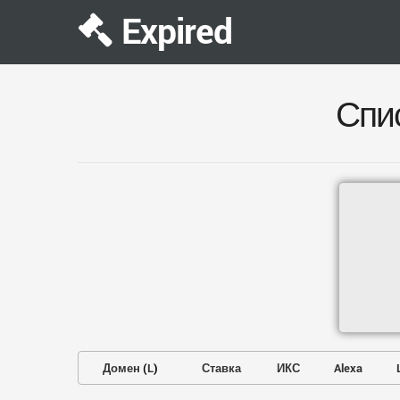
Expired
Спи
Домен
(
L
)
Ставка
ИКС
Alexa