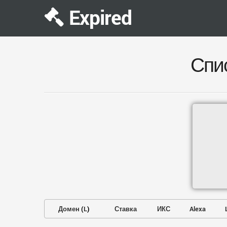
Expired
Спи
Домен
(
L
)
Ставка
ИКС
Alexa