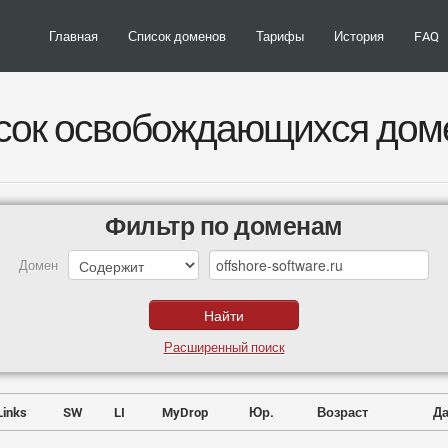
Главная
Список доменов
Тарифы
История
FAQ
сок освобождающихся дом
Фильтр по доменам
Домен
Расширенный поиск
Links
SW
LI
MyDrop
Юр.
Возраст
Да