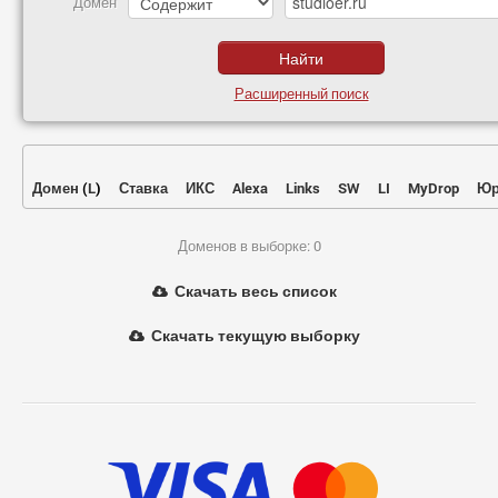
Домен
Расширенный поиск
Домен
(
L
)
Ставка
ИКС
Alexa
Links
SW
LI
MyDrop
Юр
Доменов в выборке: 0
Скачать весь список
Скачать текущую выборку