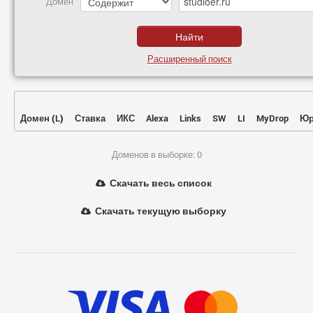
Домен
Расширенный поиск
Домен
(
L
)
Ставка
ИКС
Alexa
Links
SW
LI
MyDrop
Юр
Доменов в выборке: 0
Скачать весь список
Скачать текущую выборку