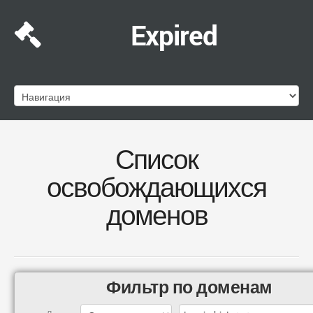
Expired
Список
освобождающихся
доменов
Фильтр по доменам