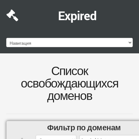
Expired
Список
освобождающихся
доменов
Фильтр по доменам