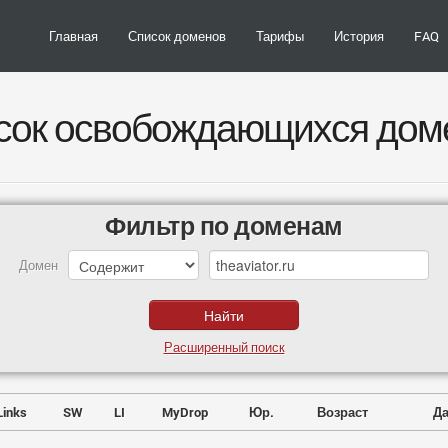
Главная
Список доменов
Тарифы
История
FAQ
сок освобождающихся дом
Фильтр по доменам
Домен
Расширенный поиск
Links
SW
LI
MyDrop
Юр.
Возраст
Да