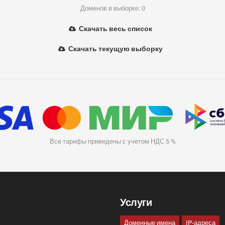
Доменов в выборке: 0
Скачать весь список
Скачать текущую выборку
Все тарифы приведены с учетом НДС 5 %
Услуги
Доменные имена
IP-адреса