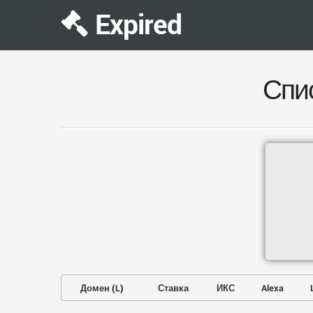
Expired
Спи
Домен
(
L
)
Ставка
ИКС
Alexa