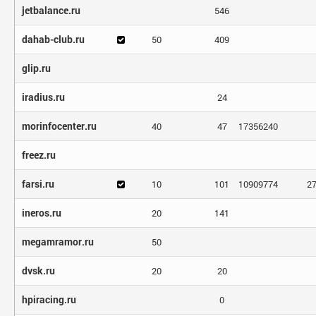
jetbalance.ru
546
dahab-club.ru
50
409
glip.ru
iradius.ru
24
morinfocenter.ru
40
47
17356240
freez.ru
farsi.ru
10
101
10909774
2
ineros.ru
20
141
megamramor.ru
50
dvsk.ru
20
20
hpiracing.ru
0