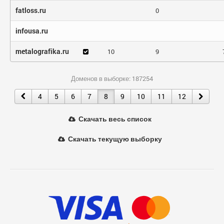
fatloss.ru
0
infousa.ru
metalografika.ru
10
9
Доменов в выборке: 187254
4
5
6
7
8
9
10
11
12
Скачать весь список
Скачать текущую выборку