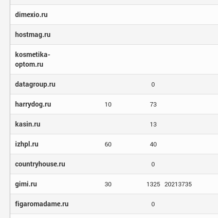
dimexio.ru
hostmag.ru
kosmetika-
optom.ru
datagroup.ru
0
harrydog.ru
10
73
kasin.ru
13
izhpl.ru
60
40
countryhouse.ru
0
gimi.ru
30
1325
20213735
figaromadame.ru
0