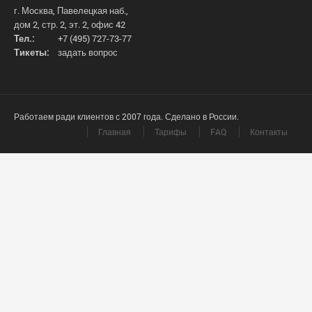
г. Москва, Павелецкая наб.,
дом 2, стр. 2, эт. 2, офис 42
Тел.:
+7 (495) 727-73-77
Тикеты:
задать вопрос
Работаем ради клиентов с 2007 года. Сделано в России.
Главная
Тарифы
FAQ
Контакты