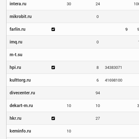
intera.ru
30
24
10
mikrobit.ru
0
farlin.ru
9
imq.ru
0
m-t.su
hpi.ru
8
34383071
kulttorg.ru
6
41698100
divecenter.ru
94
dekart-m.ru
10
10
hkr.ru
27
keminfo.ru
10