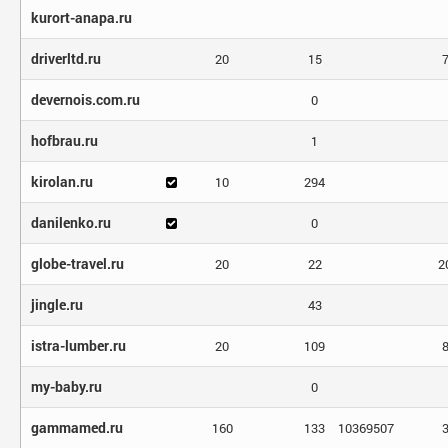
kurort-anapa.ru
driverltd.ru
20
15
devernois.com.ru
0
hofbrau.ru
1
kirolan.ru
10
294
danilenko.ru
0
globe-travel.ru
20
22
2
jingle.ru
43
istra-lumber.ru
20
109
my-baby.ru
0
gammamed.ru
160
133
10369507