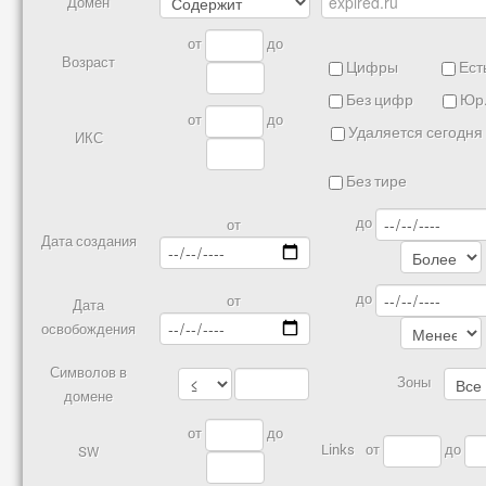
Домен
от
до
Возраст
Цифры
Есть
Без цифр
Юр.
от
до
Удаляется сегодня
ИКС
Без тире
до
от
Дата создания
до
от
Дата
освобождения
Символов в
Зоны
домене
от
до
Links
от
до
SW