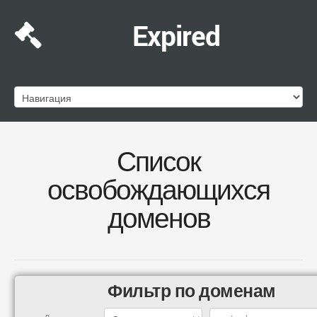
Expired
Список
освобождающихся
доменов
Фильтр по доменам