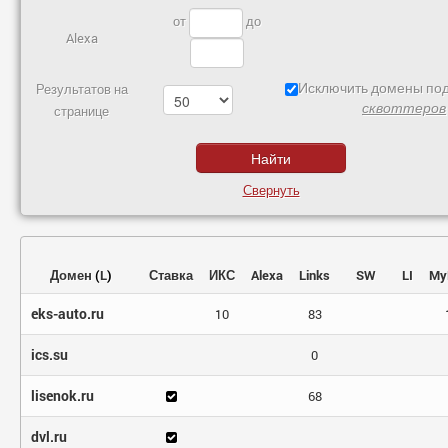
от
до
Alexa
Исключить домены под
Результатов на
сквоттеров
странице
Свернуть
Домен
(
L
)
Ставка
ИКС
Alexa
Links
SW
LI
My
eks-auto.ru
10
83
ics.su
0
lisenok.ru
68
dvl.ru