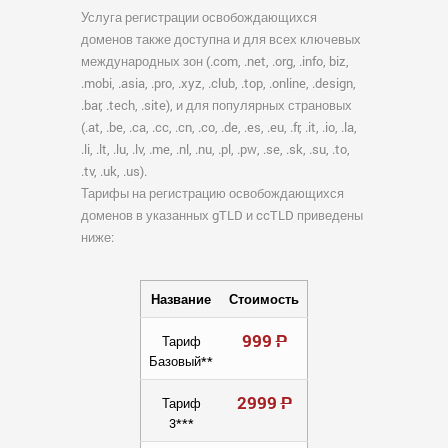
Услуга регистрации освобождающихся
доменов также доступна и для всех ключевых
международных зон (.com, .net, .org, .info, biz,
.mobi, .asia, .pro, .xyz, .club, .top, .online, .design,
.bar, .tech, .site), и для популярных страновых
(.at, .be, .ca, .cc, .cn, .co, .de, .es, .eu, .fr, .it, .io, .la,
.li, .lt, .lu, .lv, .me, .nl, .nu, .pl, .pw, .se, .sk, .su, .to,
.tv, .uk, .us).
Тарифы на регистрацию освобождающихся
доменов в указанных gTLD и ccTLD приведены
ниже:
Название
Стоимость
999
Р
Тариф
Базовый**
2999
Р
Тариф
3***