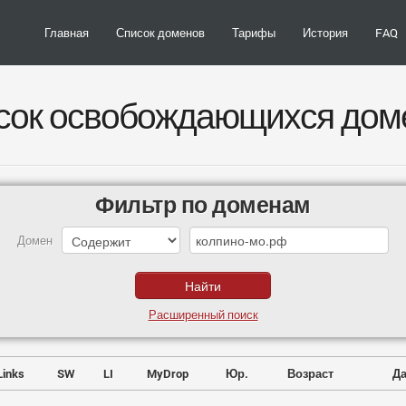
Главная
Список доменов
Тарифы
История
FAQ
сок освобождающихся дом
Фильтр по доменам
Домен
Расширенный поиск
Links
SW
LI
MyDrop
Юр.
Возраст
Да