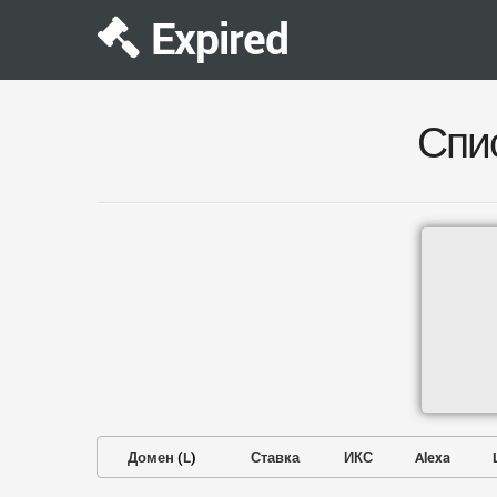
Expired
Спи
Домен
(
L
)
Ставка
ИКС
Alexa