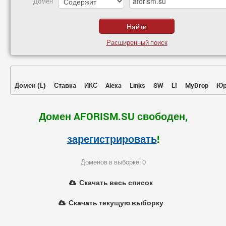
Домен
Расширенный поиск
Домен
(
L
)
Ставка
ИКС
Alexa
Links
SW
LI
MyDrop
Юр
Домен AFORISM.SU свободен,
зарегистрировать
!
Доменов в выборке: 0
Скачать весь список
Скачать текущую выборку