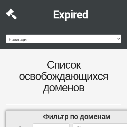
Expired
Список
освобождающихся
доменов
Фильтр по доменам