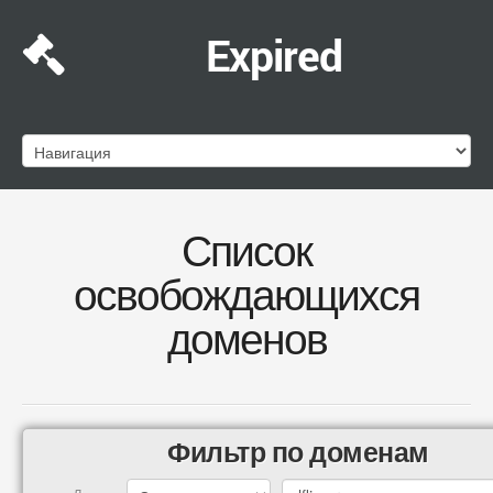
Expired
Список
освобождающихся
доменов
Фильтр по доменам