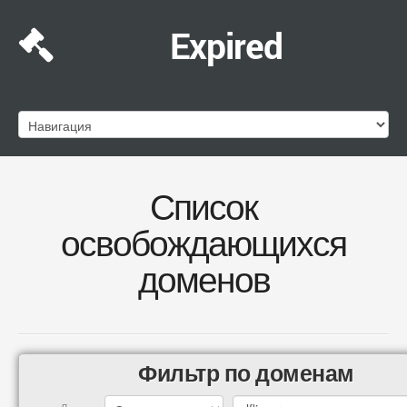
Expired
Список
освобождающихся
доменов
Фильтр по доменам