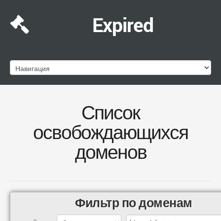
Expired
Список
освобождающихся
доменов
Фильтр по доменам